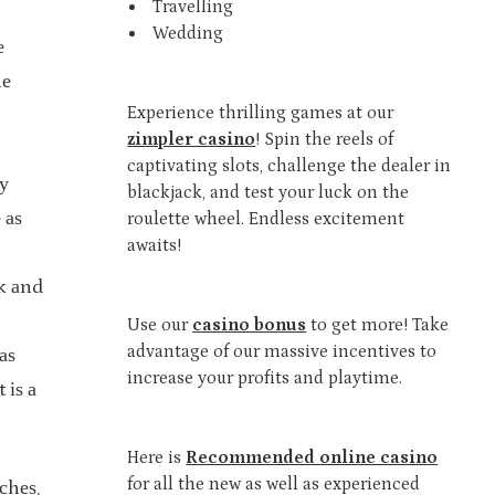
Travelling
Wedding
е
hе
Experience thrilling games at our
zimpler casino
! Spin the reels of
captivating slots, challenge the dealer in
lу
blackjack, and test your luck on the
 аѕ
roulette wheel. Endless excitement
awaits!
сk аnd
Use our
casino bonus
to get more! Take
advantage of our massive incentives to
аѕ
increase your profits and playtime.
 іѕ а
Here is
Recommended online casino
for all the new as well as experienced
сhеѕ,