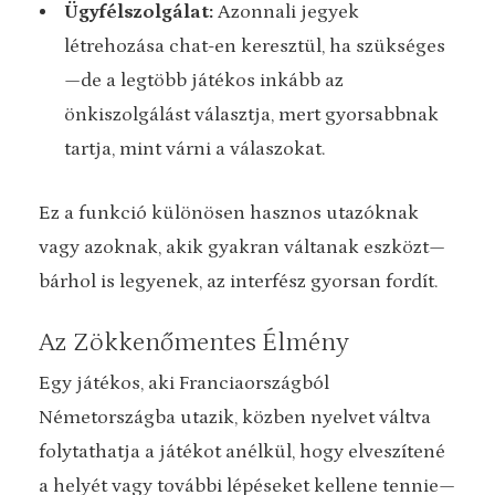
Ügyfélszolgálat:
Azonnali jegyek
létrehozása chat-en keresztül, ha szükséges
—de a legtöbb játékos inkább az
önkiszolgálást választja, mert gyorsabbnak
tartja, mint várni a válaszokat.
Ez a funkció különösen hasznos utazóknak
vagy azoknak, akik gyakran váltanak eszközt—
bárhol is legyenek, az interfész gyorsan fordít.
Az Zökkenőmentes Élmény
Egy játékos, aki Franciaországból
Németországba utazik, közben nyelvet váltva
folytathatja a játékot anélkül, hogy elveszítené
a helyét vagy további lépéseket kellene tennie—