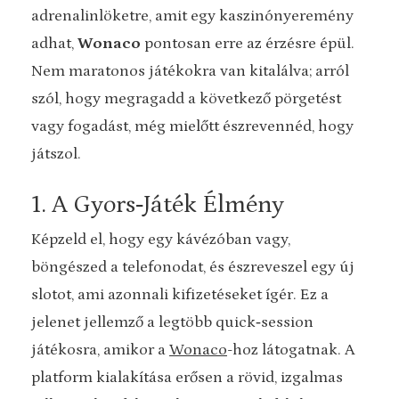
adrenalinlöketre, amit egy kaszinónyeremény
adhat,
Wonaco
pontosan erre az érzésre épül.
Nem maratonos játékokra van kitalálva; arról
szól, hogy megragadd a következő pörgetést
vagy fogadást, még mielőtt észrevennéd, hogy
játszol.
1. A Gyors‑Játék Élmény
Képzeld el, hogy egy kávézóban vagy,
böngészed a telefonodat, és észreveszel egy új
slotot, ami azonnali kifizetéseket ígér. Ez a
jelenet jellemző a legtöbb quick‑session
játékosra, amikor a
Wonaco
-hoz látogatnak. A
platform kialakítása erősen a rövid, izgalmas