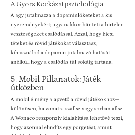
A Gyors Kockázatpszichológia
A agy jutalmazza a dopaminlöketeket a kis
nyereményekért; ugyanakkor bünteti a hirtelen
veszteségeket csalódással. Azzal, hogy kicsi
téteket és rövid játékokat választasz,
kihasználod a dopamin jutalmazó hatását
anélkül, hogy a csalódás túl sokáig tartana.
5. Mobil Pillanatok: Játék
útközben
A mobil élmény alapvető a rövid játékokhoz—
különösen, ha vonatra szállsz vagy sorban állsz.
A Wonaco reszponzív kialakítása lehetővé teszi,
hogy azonnal elindíts egy pörgetést, amint