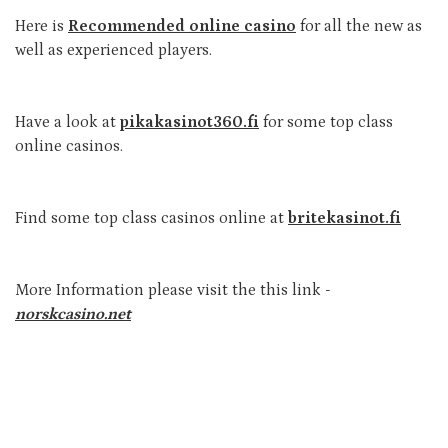
Here is
Recommended online casino
for all the new as
well as experienced players.
Have a look at
pikakasinot360.fi
for some top class
online casinos.
Find some top class casinos online at
britekasinot.fi
More Information please visit the this link -
norskcasino.net