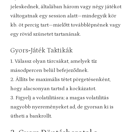
jeleskednek, általában három vagy négy játékot
váltogatnak egy session alatt—mindegyik kör
kb. öt percig tart—mielőtt továbblépnének vagy
egy rövid szünetet tartanának.
Gyors‑Játék Taktikák
1. Válassz olyan tárcsákat, amelyek tíz
másodpercen belül befejeződnek.
2. Állíts be maximális tétet pörgetésenként,
hogy alacsonyan tartsd a kockázatot.
3. Figyelj a volatilitásra; a magas volatilitás
nagyobb nyereményeket ad, de gyorsan ki is
ütheti a bankrollt.