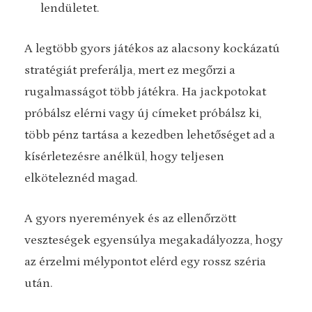
lendületet.
A legtöbb gyors játékos az alacsony kockázatú
stratégiát preferálja, mert ez megőrzi a
rugalmasságot több játékra. Ha jackpotokat
próbálsz elérni vagy új címeket próbálsz ki,
több pénz tartása a kezedben lehetőséget ad a
kísérletezésre anélkül, hogy teljesen
elköteleznéd magad.
A gyors nyeremények és az ellenőrzött
veszteségek egyensúlya megakadályozza, hogy
az érzelmi mélypontot elérd egy rossz széria
után.