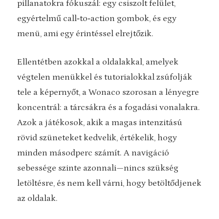
pillanatokra fókuszál: egy csiszolt felület,
egyértelmű call‑to‑action gombok, és egy
menü, ami egy érintéssel elrejtőzik.
Ellentétben azokkal a oldalakkal, amelyek
végtelen menükkel és tutorialokkal zsúfolják
tele a képernyőt, a Wonaco szorosan a lényegre
koncentrál: a tárcsákra és a fogadási vonalakra.
Azok a játékosok, akik a magas intenzitású
rövid szüneteket kedvelik, értékelik, hogy
minden másodperc számít. A navigáció
sebessége szinte azonnali—nincs szükség
letöltésre, és nem kell várni, hogy betöltődjenek
az oldalak.