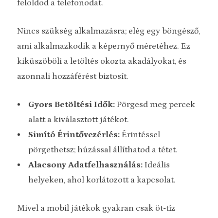
feloldod a telefonodat.
Nincs szükség alkalmazásra; elég egy böngésző,
ami alkalmazkodik a képernyő méretéhez. Ez
kiküszöböli a letöltés okozta akadályokat, és
azonnali hozzáférést biztosít.
Gyors Betöltési Idők:
Pörgesd meg percek
alatt a kiválasztott játékot.
Simító Érintővezérlés:
Érintéssel
pörgethetsz; húzással állíthatod a tétet.
Alacsony Adatfelhasználás:
Ideális
helyeken, ahol korlátozott a kapcsolat.
Mivel a mobil játékok gyakran csak öt-tíz