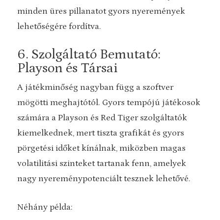
minden üres pillanatot gyors nyeremények
lehetőségére fordítva.
6. Szolgáltató Bemutató:
Playson és Társai
A játékminőség nagyban függ a szoftver
mögötti meghajtótól. Gyors tempójú játékosok
számára a Playson és Red Tiger szolgáltatók
kiemelkednek, mert tiszta grafikát és gyors
pörgetési időket kínálnak, miközben magas
volatilitási szinteket tartanak fenn, amelyek
nagy nyereménypotenciált tesznek lehetővé.
Néhány példa: