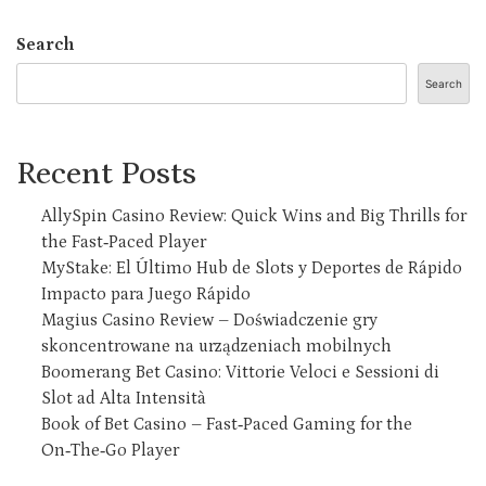
Search
Search
Recent Posts
AllySpin Casino Review: Quick Wins and Big Thrills for
the Fast‑Paced Player
MyStake: El Último Hub de Slots y Deportes de Rápido
Impacto para Juego Rápido
Magius Casino Review – Doświadczenie gry
skoncentrowane na urządzeniach mobilnych
Boomerang Bet Casino: Vittorie Veloci e Sessioni di
Slot ad Alta Intensità
Book of Bet Casino – Fast‑Paced Gaming for the
On‑The‑Go Player