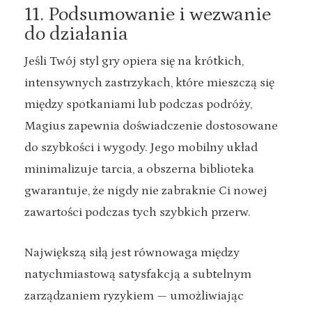
11. Podsumowanie i wezwanie
do działania
Jeśli Twój styl gry opiera się na krótkich,
intensywnych zastrzykach, które mieszczą się
między spotkaniami lub podczas podróży,
Magius zapewnia doświadczenie dostosowane
do szybkości i wygody. Jego mobilny układ
minimalizuje tarcia, a obszerna biblioteka
gwarantuje, że nigdy nie zabraknie Ci nowej
zawartości podczas tych szybkich przerw.
Największą siłą jest równowaga między
natychmiastową satysfakcją a subtelnym
zarządzaniem ryzykiem — umożliwiając