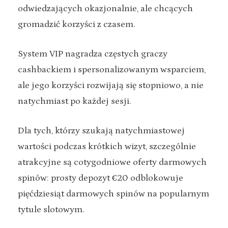
odwiedzających okazjonalnie, ale chcących
gromadzić korzyści z czasem.
System VIP nagradza częstych graczy
cashbackiem i spersonalizowanym wsparciem,
ale jego korzyści rozwijają się stopniowo, a nie
natychmiast po każdej sesji.
Dla tych, którzy szukają natychmiastowej
wartości podczas krótkich wizyt, szczególnie
atrakcyjne są cotygodniowe oferty darmowych
spinów: prosty depozyt €20 odblokowuje
pięćdziesiąt darmowych spinów na popularnym
tytule slotowym.