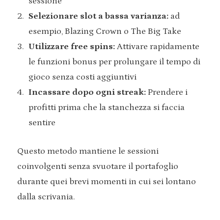
sessione
Selezionare slot a bassa varianza:
ad
esempio, Blazing Crown o The Big Take
Utilizzare free spins:
Attivare rapidamente
le funzioni bonus per prolungare il tempo di
gioco senza costi aggiuntivi
Incassare dopo ogni streak:
Prendere i
profitti prima che la stanchezza si faccia
sentire
Questo metodo mantiene le sessioni
coinvolgenti senza svuotare il portafoglio
durante quei brevi momenti in cui sei lontano
dalla scrivania.