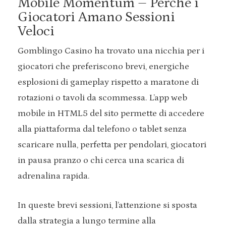
Mobile Momentum – Perché i
Giocatori Amano Sessioni
Veloci
Gomblingo Casino ha trovato una nicchia per i
giocatori che preferiscono brevi, energiche
esplosioni di gameplay rispetto a maratone di
rotazioni o tavoli da scommessa. L’app web
mobile in HTML5 del sito permette di accedere
alla piattaforma dal telefono o tablet senza
scaricare nulla, perfetta per pendolari, giocatori
in pausa pranzo o chi cerca una scarica di
adrenalina rapida.
In queste brevi sessioni, l’attenzione si sposta
dalla strategia a lungo termine alla