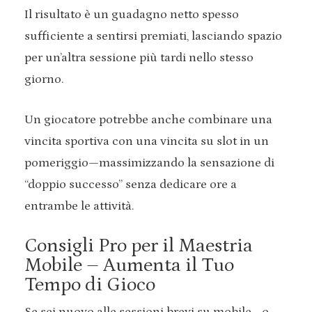
Il risultato è un guadagno netto spesso
sufficiente a sentirsi premiati, lasciando spazio
per un’altra sessione più tardi nello stesso
giorno.
Un giocatore potrebbe anche combinare una
vincita sportiva con una vincita su slot in un
pomeriggio—massimizzando la sensazione di
“doppio successo” senza dedicare ore a
entrambe le attività.
Consigli Pro per il Maestria
Mobile – Aumenta il Tuo
Tempo di Gioco