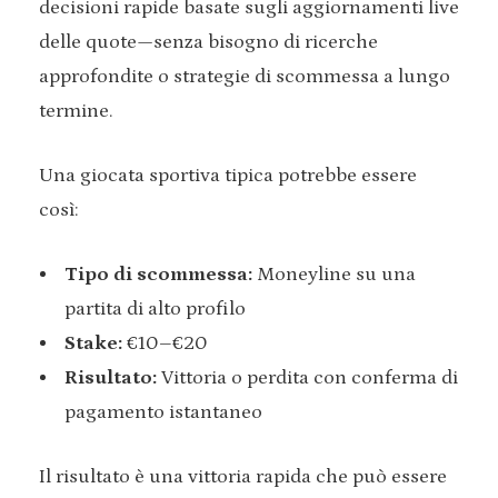
decisioni rapide basate sugli aggiornamenti live
delle quote—senza bisogno di ricerche
approfondite o strategie di scommessa a lungo
termine.
Una giocata sportiva tipica potrebbe essere
così:
Tipo di scommessa:
Moneyline su una
partita di alto profilo
Stake:
€10–€20
Risultato:
Vittoria o perdita con conferma di
pagamento istantaneo
Il risultato è una vittoria rapida che può essere