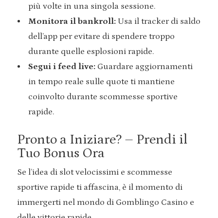
più volte in una singola sessione.
Monitora il bankroll:
Usa il tracker di saldo
dell’app per evitare di spendere troppo
durante quelle esplosioni rapide.
Segui i feed live:
Guardare aggiornamenti
in tempo reale sulle quote ti mantiene
coinvolto durante scommesse sportive
rapide.
Pronto a Iniziare? – Prendi il
Tuo Bonus Ora
Se l’idea di slot velocissimi e scommesse
sportive rapide ti affascina, è il momento di
immergerti nel mondo di Gomblingo Casino e
delle vittorie rapide.