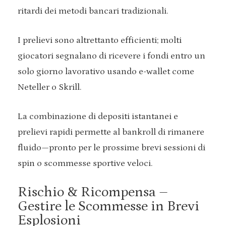
ritardi dei metodi bancari tradizionali.
I prelievi sono altrettanto efficienti; molti
giocatori segnalano di ricevere i fondi entro un
solo giorno lavorativo usando e-wallet come
Neteller o Skrill.
La combinazione di depositi istantanei e
prelievi rapidi permette al bankroll di rimanere
fluido—pronto per le prossime brevi sessioni di
spin o scommesse sportive veloci.
Rischio & Ricompensa –
Gestire le Scommesse in Brevi
Esplosioni