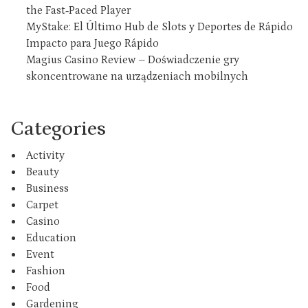
the Fast‑Paced Player
MyStake: El Último Hub de Slots y Deportes de Rápido
Impacto para Juego Rápido
Magius Casino Review – Doświadczenie gry
skoncentrowane na urządzeniach mobilnych
Categories
Activity
Beauty
Business
Carpet
Casino
Education
Event
Fashion
Food
Gardening