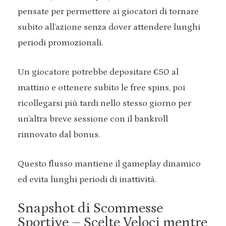
pensate per permettere ai giocatori di tornare
subito all’azione senza dover attendere lunghi
periodi promozionali.
Un giocatore potrebbe depositare €50 al
mattino e ottenere subito le free spins, poi
ricollegarsi più tardi nello stesso giorno per
un’altra breve sessione con il bankroll
rinnovato dal bonus.
Questo flusso mantiene il gameplay dinamico
ed evita lunghi periodi di inattività.
Snapshot di Scommesse
Sportive – Scelte Veloci mentre