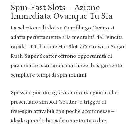
Spin‑Fast Slots – Azione
Immediata Ovunque Tu Sia
La selezione di slot su
Gomblingo Casino
si
adatta perfettamente alla mentalità del “vincita
rapida”. Titoli come Hot Slot: 777 Crown o Sugar
Rush Super Scatter offrono opportunità di
pagamento istantaneo con linee di pagamento
semplici e tempi di spin minimi.
Spesso i giocatori gravitano verso giochi che
presentano simboli “scatter” o trigger di
free‑spin attivabili con poche scommesse—
ideale quando hai solo un minuto o due.