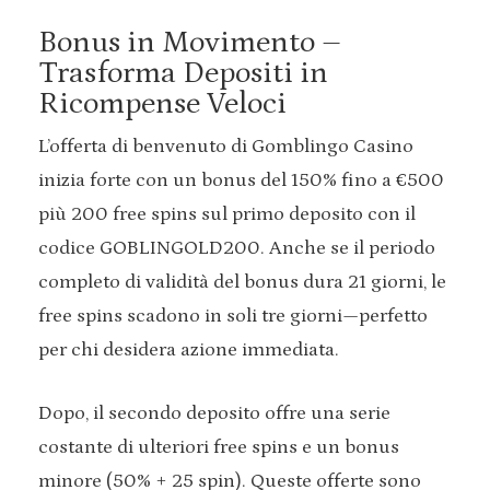
Bonus in Movimento –
Trasforma Depositi in
Ricompense Veloci
L’offerta di benvenuto di Gomblingo Casino
inizia forte con un bonus del 150% fino a €500
più 200 free spins sul primo deposito con il
codice GOBLINGOLD200. Anche se il periodo
completo di validità del bonus dura 21 giorni, le
free spins scadono in soli tre giorni—perfetto
per chi desidera azione immediata.
Dopo, il secondo deposito offre una serie
costante di ulteriori free spins e un bonus
minore (50% + 25 spin). Queste offerte sono