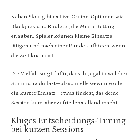
Neben Slots gibt es Live‑Casino-Optionen wie
Blackjack und Roulette, die Micro‑Betting
erlauben. Spieler können kleine Einsätze
tätigen und nach einer Runde aufhören, wenn
die Zeit knapp ist.
Die Vielfalt sorgt dafür, dass du, egal in welcher
Stimmung du bist—ob schnelle Gewinne oder
ein kurzer Einsatz—etwas findest, das deine
Session kurz, aber zufriedenstellend macht.
Kluges Entscheidungs‑Timing
bei kurzen Sessions