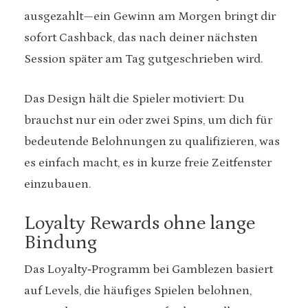
ausgezahlt—ein Gewinn am Morgen bringt dir
sofort Cashback, das nach deiner nächsten
Session später am Tag gutgeschrieben wird.
Das Design hält die Spieler motiviert: Du
brauchst nur ein oder zwei Spins, um dich für
bedeutende Belohnungen zu qualifizieren, was
es einfach macht, es in kurze freie Zeitfenster
einzubauen.
Loyalty Rewards ohne lange
Bindung
Das Loyalty‑Programm bei Gamblezen basiert
auf Levels, die häufiges Spielen belohnen,