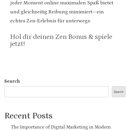
jeder Moment online maximalen Spaß bietet
und gleichzeitig Reibung minimiert—ein
echtes Zen-Erlebnis für unterwegs.
Hol dir deinen Zen Bonus & spiele
jetzt!
Search
Search
Recent Posts
The Importance of Digital Marketing in Modern