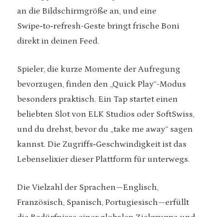
an die Bildschirmgröße an, und eine
Swipe‑to‑refresh-Geste bringt frische Boni
direkt in deinen Feed.
Spieler, die kurze Momente der Aufregung
bevorzugen, finden den „Quick Play“-Modus
besonders praktisch. Ein Tap startet einen
beliebten Slot von ELK Studios oder SoftSwiss,
und du drehst, bevor du „take me away“ sagen
kannst. Die Zugriffs‑Geschwindigkeit ist das
Lebenselixier dieser Plattform für unterwegs.
Die Vielzahl der Sprachen—Englisch,
Französisch, Spanisch, Portugiesisch—erfüllt