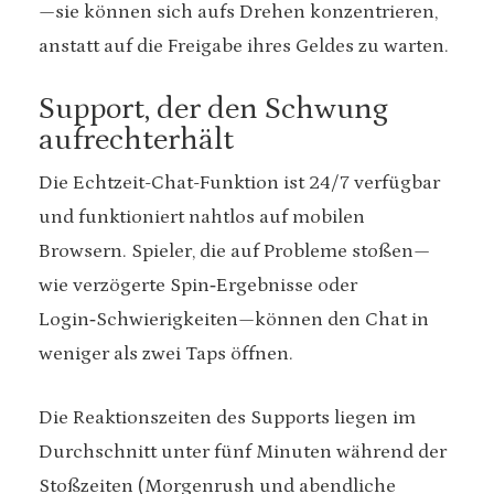
—sie können sich aufs Drehen konzentrieren,
anstatt auf die Freigabe ihres Geldes zu warten.
Support, der den Schwung
aufrechterhält
Die Echtzeit-Chat-Funktion ist 24/7 verfügbar
und funktioniert nahtlos auf mobilen
Browsern. Spieler, die auf Probleme stoßen—
wie verzögerte Spin‑Ergebnisse oder
Login‑Schwierigkeiten—können den Chat in
weniger als zwei Taps öffnen.
Die Reaktionszeiten des Supports liegen im
Durchschnitt unter fünf Minuten während der
Stoßzeiten (Morgenrush und abendliche