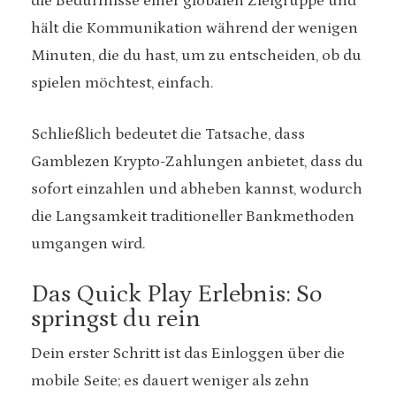
die Bedürfnisse einer globalen Zielgruppe und
hält die Kommunikation während der wenigen
Minuten, die du hast, um zu entscheiden, ob du
spielen möchtest, einfach.
Schließlich bedeutet die Tatsache, dass
Gamblezen Krypto-Zahlungen anbietet, dass du
sofort einzahlen und abheben kannst, wodurch
die Langsamkeit traditioneller Bankmethoden
umgangen wird.
Das Quick Play Erlebnis: So
springst du rein
Dein erster Schritt ist das Einloggen über die
mobile Seite; es dauert weniger als zehn