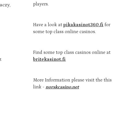
players.
aczy,
Have a look at
pikakasinot360.fi
for
some top class online casinos.
Find some top class casinos online at
z
britekasinot.fi
More Information please visit the this
link -
norskcasino.net