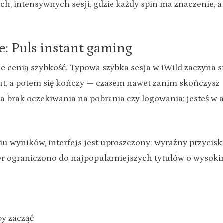
ch, intensywnych sesji, gdzie każdy spin ma znaczenie, a
e: Puls instant gaming
ze cenią szybkość. Typowa szybka sesja w iWild zaczyna s
nut, a potem się kończy — czasem nawet zanim skończysz
a brak oczekiwania na pobrania czy logowania; jesteś w a
 wyników, interfejs jest uproszczony: wyraźny przycisk
ier ograniczono do najpopularniejszych tytułów o wysok
by zacząć