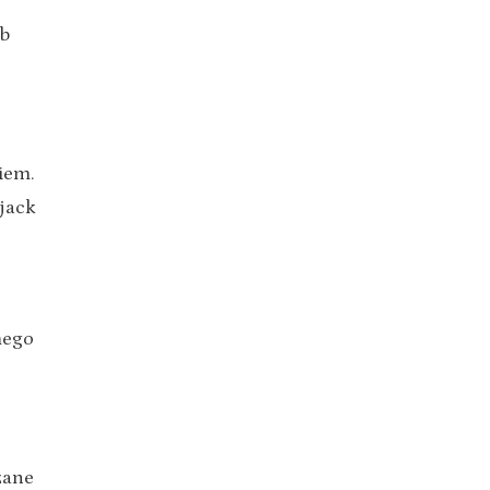
ub
iem.
kjack
mego
zane