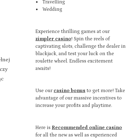
Travelling
Wedding
Experience thrilling games at our
zimpler casino
! Spin the reels of
captivating slots, challenge the dealer in
blackjack, and test your luck on the
ełnej
roulette wheel. Endless excitement
awaits!
 czy
ąc
Use our
casino bonus
to get more! Take
advantage of our massive incentives to
increase your profits and playtime.
Here is
Recommended online casino
for all the new as well as experienced