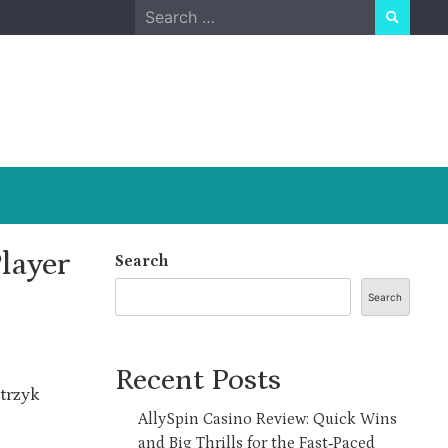
Search
for:
layer
Search
Search
Recent Posts
trzyk
AllySpin Casino Review: Quick Wins
and Big Thrills for the Fast‑Paced