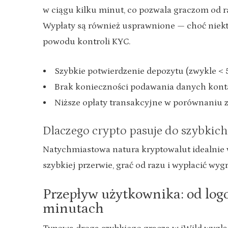
w ciągu kilku minut, co pozwala graczom od r
Wypłaty są również usprawnione — choć niekt
powodu kontroli KYC.
Szybkie potwierdzenie depozytu (zwykle < 
Brak konieczności podawania danych kon
Niższe opłaty transakcyjne w porównaniu 
Dlaczego crypto pasuje do szybkich 
Natychmiastowa natura kryptowalut idealnie 
szybkiej przerwie, grać od razu i wypłacić wy
Przepływ użytkownika: od log
minutach