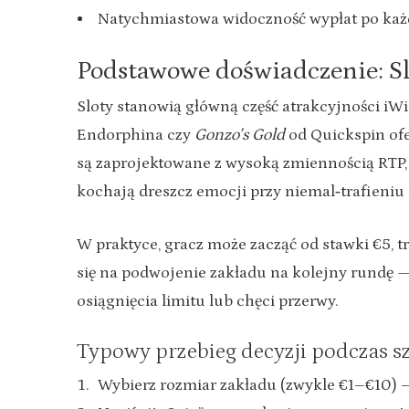
Natychmiastowa widoczność wypłat po każ
Podstawowe doświadczenie: Slo
Sloty stanowią główną część atrakcyjności iWil
Endorphina czy
Gonzo’s Gold
od Quickspin ofe
są zaprojektowane z wysoką zmiennością RTP, c
kochają dreszcz emocji przy niemal‑trafieniu i
W praktyce, gracz może zacząć od stawki €5, 
się na podwojenie zakładu na kolejny rundę —
osiągnięcia limitu lub chęci przerwy.
Typowy przebieg decyzji podczas s
Wybierz rozmiar zakładu (zwykle €1–€10) 