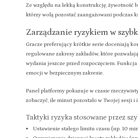
Ze względu na lekką konstrukcję, żywotność b
którzy wolą pozostać zaangażowani podczas kr
Zarządzanie ryzykiem w szyb
Gracze preferujący krótkie serie doceniają k
regulowane zakresy zakładów, które pozwala
wydania jeszcze przed rozpoczęciem. Funkcj
emocji w bezpiecznym zakresie.
Panel platformy pokazuje w czasie rzeczywisty
zobaczyć, ile minut pozostało w Twojej sesji i i
Taktyki ryzyka stosowane przez szy
Ustawienie stałego limitu czasu (np. 10 mi