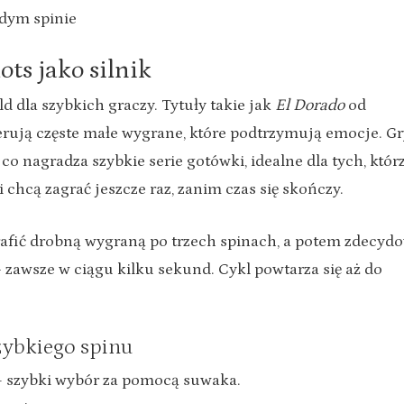
dym spinie
ts jako silnik
d dla szybkich graczy. Tytuły takie jak
El Dorado
od
rują częste małe wygrane, które podtrzymują emocje. Gr
o nagradza szybkie serie gotówki, idealne dla tych, któr
 chcą zagrać jeszcze raz, zanim czas się skończy.
trafić drobną wygraną po trzech spinach, a potem zdecyd
 zawsze w ciągu kilku sekund. Cykl powtarza się aż do
zybkiego spinu
– szybki wybór za pomocą suwaka.